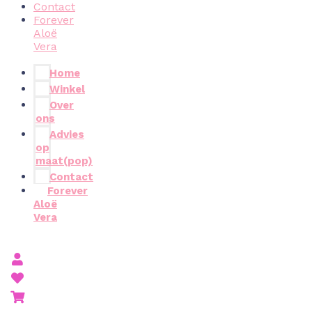
Contact
Forever
Aloë
Vera
Home
Winkel
Over
ons
Advies
op
maat(pop)
Contact
Forever
Aloë
Vera