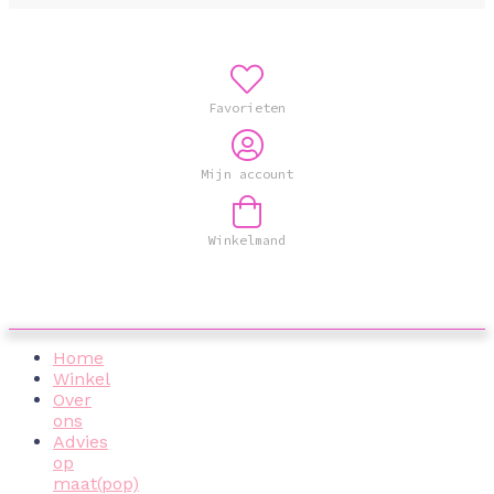
Favorieten
Mijn account
Winkelmand
Home
Winkel
Over
ons
Advies
op
maat(pop)