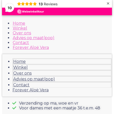
×
13
Reviews
10
Ga
naar
Home
de
Winkel
inhoud
Over ons
Advies op maat(pop)
Contact
Forever Aloë Vera
Home
Winkel
Over ons
Advies op maat(pop)
Contact
Forever Aloë Vera
Verzending op ma, woe en vr
Voor dames met een maatje 36 t.e.m. 48